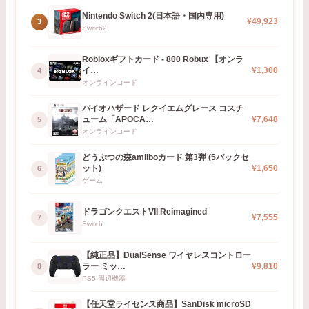
Nintendo Switch 2(日本語・国内専用)
¥49,923
3
Switch2
Robloxギフトカード - 800 Robux 【オンラ
イ…
¥1,300
4
オンラインコード
バイオハザード レクイエムグレース コスチ
ューム「APOCA…
¥7,648
5
オンラインコード
どうぶつの森amiiboカード 第3弾 (5パックセ
ット)
¥1,650
6
ゲーム
ドラゴンクエストVII Reimagined
¥7,555
7
Switch
【純正品】DualSense ワイヤレスコントロー
ラー ミッ…
¥9,810
8
PS5 周辺機器
【任天堂ライセンス商品】SanDisk microSD