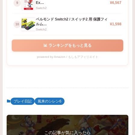
Ex…
¥6,567
9
Switch2
ベルモンド Switch2 / スイッチ2 用 保護フィ
ルム…
¥1,598
10
Switch2
📊 ランキングをもっと見る
powered by Amazon / もしもアフィリエイト
プレイ日記
風来のシレン6
この記事が気に入ったら