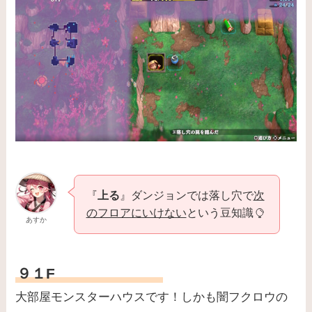
『
上る
』ダンジョンでは落し穴で
次
のフロアにいけない
という豆知識
あすか
９１F
大部屋モンスターハウスです！しかも闇フクロウの