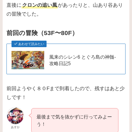
直後に
クロンの追い風
があったりと、山あり谷あり
の冒険でした。
前回の冒険（53F〜80F）
あわせて読みたい
風来のシレン6 とぐろ島の神髄-
攻略日記5
前回ようやく８０Fまで到着したので、残すはあと少
しです！
最後まで気を抜かずに行ってみよー
う！
あすか