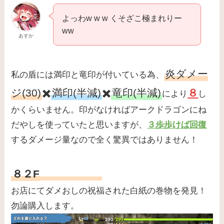
よっわw w w くそざこ極まれりー
ww
あすか
炎ダメー
私の盾には満印と竜印が付いている為、
ジ(30)
✖️
満印(半減)
✖️
竜印(半減)
８
により
し
かくらいません。印がなければアークドラゴンにね
だやしを使っていたと思いますが、
３歩歩けば回復
するダメージ量なので全く驚異ではありません！
８２F
お店にてダメおしの祝福された白紙の巻物を発見！
勿論購入します。