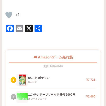
+1
F
E
X
共
a
m
有
c
ail
e
b
🎮 Amazonゲーム売れ筋
o
更新: 2026/02/28
o
ぽこ あ ポケモン
k
¥7,721
1
Switch2
ニンテンドープリペイド番号 2000円
¥2,000
2
オンラインコード