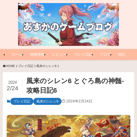
ホーム
攻略情報
レビュー
プレイ日記
ブログ
雑記
HOME
プレイ日記
風来のシレン6
風来のシレン6 とぐろ島の神髄-
2024
2/24
攻略日記6
2024年2月24日
プレイ日記
風来のシレン6