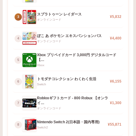
スプラトゥーン レイダース
¥5,832
3
オンラインコード
ぽこ あ ポケモン エキスパンションパス
¥4,400
4
オンラインコード
Xbox プリペイドカード 3,000円 デジタルコード
【…
5
Xbox
トモダチコレクション わくわく生活
¥6,155
6
Switch
Robloxギフトカード - 800 Robux 【オンラ
イ…
¥1,300
7
オンラインコード
Nintendo Switch 2(日本語・国内専用)
¥55,871
8
Switch2