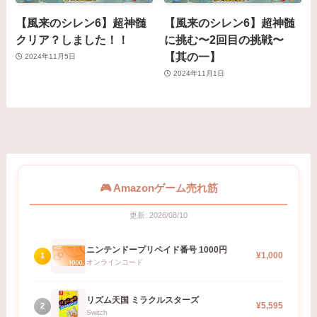
【風来のシレン6】超神髄
【風来のシレン6】超神髄
クリア？しました！！
に挑む〜2回目の挑戦〜
【其の一】
2024年11月5日
2024年11月1日
🎮 Amazonゲーム売れ筋
更新: 2026/08/10
ニンテンドープリペイド番号 1000円
¥1,000
1
オンラインコード
リズム天国 ミラクルスターズ
¥5,595
2
Switch