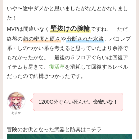
いや〜途中ダメかと思いましたがなんとかなりまし
た！
壁抜けの腕輪
MVPは間違いなく
ですね。 ただ
終盤の
敵の密度と硬さ
や
分断された水路
、パコレプ
系・しのつかい系を考えると思っていたより余裕で
もなかったかな。 最後の５フロアぐらいは回復ア
イテムも尽きて、
復活草
を消耗して回復するレベル
だったので結構きつかったです。
1200G分ぐらい死んだ。
命安いな！
あすか
冒険のお供となった武器と防具はコチラ