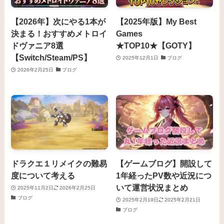
【2026年】次にやる1本が
【2025年版】My Best
決まる！おすすめメトロイ
Games
ドヴァニア8選
★TOP10★【GOTY】
【Switch/Steam/PS】
2025年12月1日
ブログ
2026年2月25日
ブログ
ドラクエ１リメイクの難易
【ゲームブログ】開設して
度について考える
1年経ったPV数や近況につ
いて運営状況まとめ
2025年11月2日
2026年2月25日
ブログ
2025年2月19日
2025年2月21日
ブログ