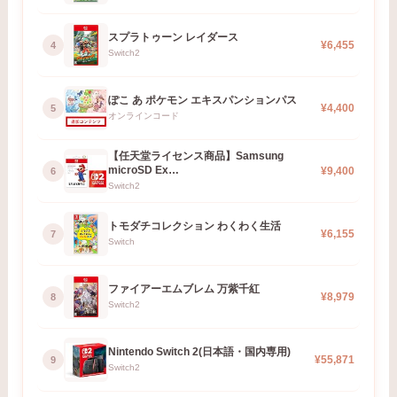
スプラトゥーン レイダース
¥6,455
4
Switch2
ぽこ あ ポケモン エキスパンションパス
¥4,400
5
オンラインコード
【任天堂ライセンス商品】Samsung
microSD Ex…
¥9,400
6
Switch2
トモダチコレクション わくわく生活
¥6,155
7
Switch
ファイアーエムブレム 万紫千紅
¥8,979
8
Switch2
Nintendo Switch 2(日本語・国内専用)
¥55,871
9
Switch2