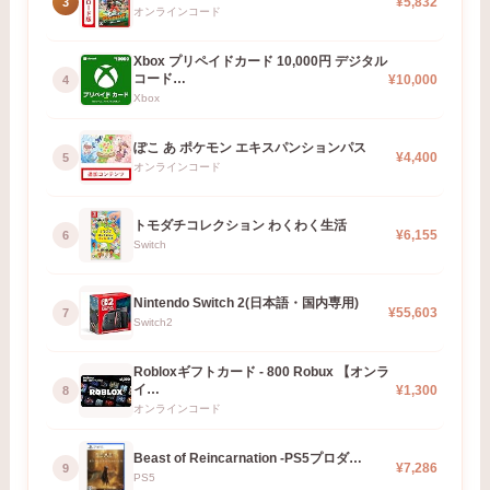
¥5,832
3
オンラインコード
Xbox プリペイドカード 10,000円 デジタル
コード…
¥10,000
4
Xbox
ぽこ あ ポケモン エキスパンションパス
¥4,400
5
オンラインコード
トモダチコレクション わくわく生活
¥6,155
6
Switch
Nintendo Switch 2(日本語・国内専用)
¥55,603
7
Switch2
Robloxギフトカード - 800 Robux 【オンラ
イ…
¥1,300
8
オンラインコード
Beast of Reincarnation -PS5プロダ…
¥7,286
9
PS5