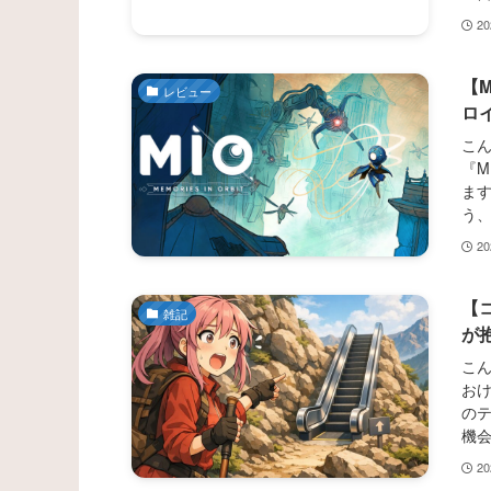
2
【
レビュー
ロ
こん
『M
ます
う
2
【
雑記
が
こん
お
の
機会
2