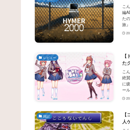
こん
編A
たの
旅』
2
【
レビュー
た
こ
絶
に疲
ール
2
【
雑記
人