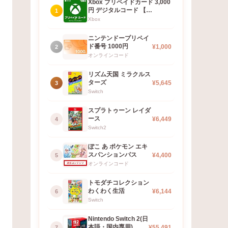
Xbox プリペイドカード 3,000
円 デジタルコード 【…
1
Xbox
ニンテンドープリペイ
ド番号 1000円
¥1,000
2
オンラインコード
リズム天国 ミラクルス
ターズ
¥5,645
3
Switch
スプラトゥーン レイダ
ース
¥6,449
4
Switch2
ぽこ あ ポケモン エキ
スパンションパス
¥4,400
5
オンラインコード
トモダチコレクション
わくわく生活
¥6,144
6
Switch
Nintendo Switch 2(日
本語・国内専用)
¥55,491
7