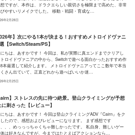
感想ですが、本作は、ドラクエらしい親切さを極限まで高めた、非常
遊びやすいリメイクでした。 移動・戦闘・育成な…
026年2月28日
2026年】次にやる1本が決まる！おすすめメトロイドヴァニ
選【Switch/Steam/PS】
んにちは、あすかです！ 今回は、私が実際に真エンドまでクリアし
トロイドヴァニアの中から、Switchで遊べる面白かったおすすめ作
8本厳選して紹介します。 メトロイドヴァニアってここ数年で本当
たくさん出ていて、正直どれから遊べばいいか迷…
026年2月25日
Cairn】ストレスの先に待つ絶景。登山クライミングが予想
上に刺さった【レビュー】
にちは、あすかです！ 今回は登山クライミングADV『Cairn』をク
アしたので、感想およびレビューになります。 まず感想です
、、、、めっっっちゃくちゃ難しかったです。 私自身、難しいゲー
自体は好きなんですが、今まではたとえばアクションなら…