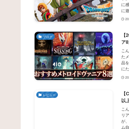
に
に
2
【
ブログ
ア8
こ
たメ
品を
に
2
【
レビュー
以
こん
リ
が
ム