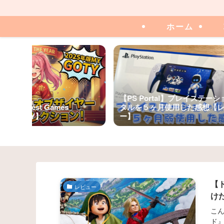
ホーム
【PS Portal】プレイステー
】My Best Games
タルを５ヶ月使用した感想【レ
0★【GOTY】
ー】
【
レビュー
け
こん
ド