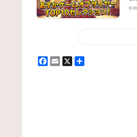
2
F
E
X
共
a
m
有
c
ail
e
b
o
o
k