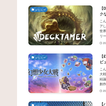
【
レビュー
ク
こん
ア
世
リ
2
【
レビュー
ビ
こ
大
結
創
2
【
レビュー