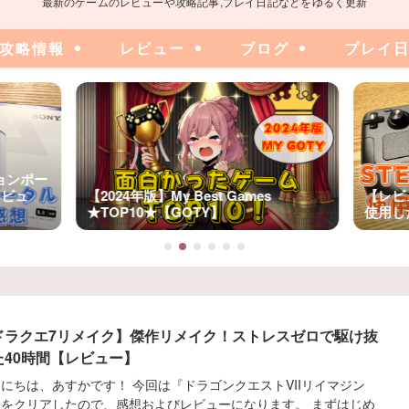
最新のゲームのレビューや攻略記事,プレイ日記などをゆるく更新
攻略情報
レビュー
ブログ
プレイ
ションポー
ビュ
【2024年版】My Best Games
【レビュ
★TOP10★【GOTY】
使用し
ドラクエ7リメイク】傑作リメイク！ストレスゼロで駆け抜
た40時間【レビュー】
にちは、あすかです！ 今回は『ドラゴンクエストVIIリイマジン
』をクリアしたので、感想およびレビューになります。 まずはじめ