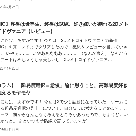
026年2月25日
MIO】序盤は優等生、終盤は試練。好き嫌いが割れる2Dメト
イドヴァニア【レビュー】
にちは、あすかです！ 今回は、2Dメトロイドヴァニアの新作
IO』を真エンドまでクリアしたので、感想＆レビューを書いていき
。 いやぁ……。 いやあああああ………。（なんか言え） なんだろ
、アートはめちゃくちゃ美しいし、2Dメトロイドヴァニア…
026年1月25日
コラム】「難易度選択＝怠慢」論に思うこと。高難易度好き
抱えるモヤモヤ
にちは、あすかです！ 今回はXで少し話題になっていた「ゲームに
ける難易度選択の是非」について、自分なりの考えをまとめます。こ
テーマ、前からなんとなく考えるところがあったので、ちょうどいい
かなと。 あといつも予防線で言っていますが…
026年1月11日