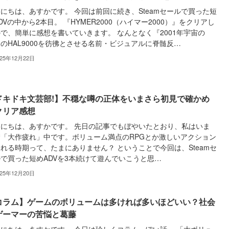
にちは、あすかです。 今回は前回に続き、Steamセールで買った短
DVの中から2本目。 『HYMER2000（ハイマー2000）』をクリアし
で、簡単に感想を書いていきます。 なんとなく『2001年宇宙の
のHAL9000を彷彿とさせる名前・ビジュアルに脊髄反…
025年12月22日
ドキドキ文芸部!】不穏な噂の正体をいまさら初見で確かめ
クリア感想
んにちは、あすかです。 先日の記事でもぼやいたとおり、私はいま
賛「大作疲れ」中です。ボリューム満点のRPGとか激しいアクション
れる時期って、たまにありません？ ということで今回は、Steamセ
で買った短めADVを3本続けて遊んでいこうと思…
025年12月20日
コラム】ゲームのボリュームは多ければ多いほどいい？社会
ゲーマーの苦悩と葛藤