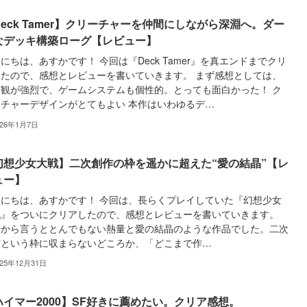
Deck Tamer】クリーチャーを仲間にしながら深淵へ。ダー
なデッキ構築ローグ【レビュー】
にちは、あすかです！ 今回は『Deck Tamer』を真エンドまでクリ
したので、感想とレビューを書いていきます。 まず感想としては、
界観が強烈で、ゲームシステムも個性的。とっても面白かった！ ク
ーチャーデザインがとてもよい 本作はいわゆるデ…
026年1月7日
幻想少女大戦】二次創作の枠を遥かに超えた“愛の結晶”【レ
ュー】
んにちは、あすかです！ 今回は、長らくプレイしていた『幻想少女
戦』をついにクリアしたので、感想とレビューを書いていきます。
論から言うととんでもない熱量と愛の結晶のような作品でした。二次
作という枠に収まらないどころか、「どこまで作…
025年12月31日
ハイマー2000】SF好きに薦めたい。クリア感想。