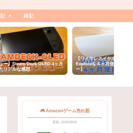
日記
雑記
【ワイヤレスイヤホン】PUL
ー】Steam Deck OLED 4ヶ月
Exploreを４ヶ月使用した
たリアルな感想
ー】
🎮 Amazonゲーム売れ筋
更新: 2026/08/08