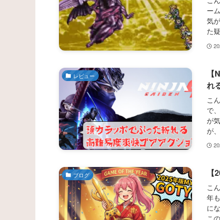
こん
ー
気
た
2
【N
レビュー
れ
こん
で、
が
が
2
【2
ブログ
こん
年も
に
こ