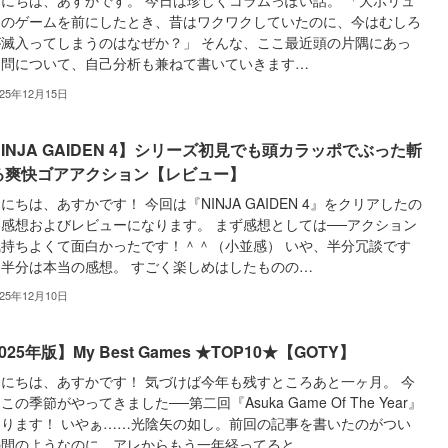
にちは、あすかです。 今日は珍しくコラムっぽい話。 「大ボリュ
ムのゲームを前にしたとき、昔はワクワクしていたのに、今はむしろ
が滅入ってしまうのはなぜか？」 そんな、ここ最近頭の片隅にあっ
疑問について、自己分析も兼ねて書いていきます…
025年12月15日
INJA GAIDEN 4】シリーズ初見でも頭カラッポでぶった斬
る爽快ゴアアクション【レビュー】
にちは、あすかです！ 今回は『NINJA GAIDEN 4』をクリアしたの
感想およびレビューになります。 まず感想としては──アクション
気持ちよくて面白かったです！＾＾（小並感） いや、半分冗談です
、半分は本当の感想。 すごく楽しめはしたものの…
025年12月10日
025年版】My Best Games ★TOP10★【GOTY】
にちは、あすかです！ 気づけば今年も残すところあと一ヶ月。 今
この季節がやってきました──第二回『Asuka Game Of The Year』
なります！ いやぁ……光陰矢の如し。前回の記事を書いたのがつい
の間のようなのに、アレからもう一年経ってると…