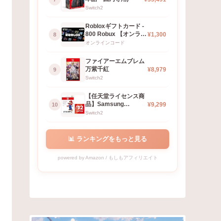
Switch2
Robloxギフトカード -
800 Robux 【オンラ
¥1,300
8
イ…
オンラインコード
ファイアーエムブレム
万紫千紅
¥8,979
9
Switch2
【任天堂ライセンス商
品】Samsung
¥9,299
10
microSD Ex…
Switch2
📊 ランキングをもっと見る
powered by Amazon / もしもアフィリエイト