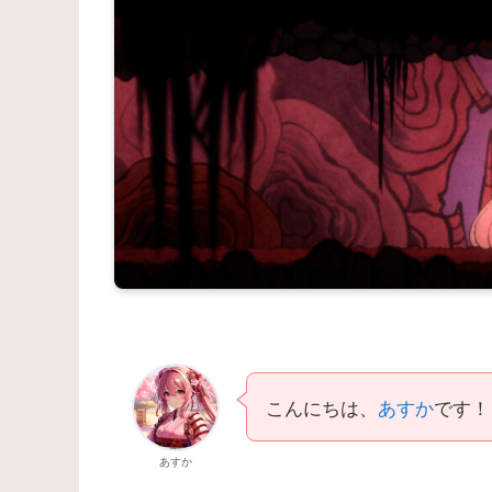
こんにちは、
あすか
です！
あすか