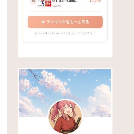
品】Samsung
¥9,299
10
microSD Ex…
Switch2
📊 ランキングをもっと見る
powered by Amazon / もしもアフィリエイト