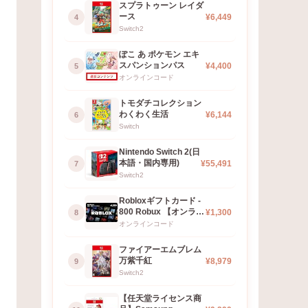
スプラトゥーン レイダ
ース
¥6,449
4
Switch2
ぽこ あ ポケモン エキ
スパンションパス
¥4,400
5
オンラインコード
トモダチコレクション
わくわく生活
¥6,144
6
Switch
Nintendo Switch 2(日
本語・国内専用)
¥55,491
7
Switch2
Robloxギフトカード -
800 Robux 【オンラ
¥1,300
8
イ…
オンラインコード
ファイアーエムブレム
万紫千紅
¥8,979
9
Switch2
【任天堂ライセンス商