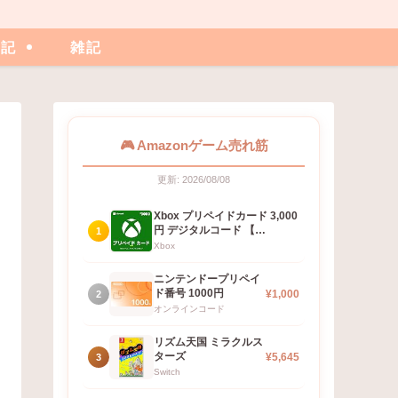
日記
雑記
🎮 Amazonゲーム売れ筋
更新: 2026/08/08
Xbox プリペイドカード 3,000
円 デジタルコード 【…
1
Xbox
ニンテンドープリペイ
ド番号 1000円
¥1,000
2
オンラインコード
リズム天国 ミラクルス
ターズ
¥5,645
3
Switch