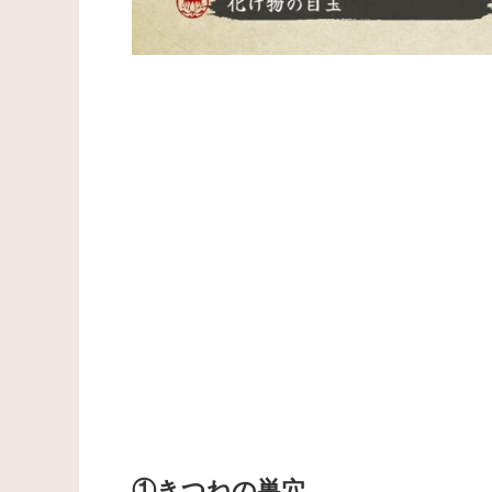
①きつねの巣穴