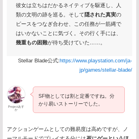
彼女は立ちはだかるネイティブを駆逐し、人
類の文明の跡を巡る。そして
隠された真実
の
ピースをつなぎ合わせ、この任務が一筋縄で
はいかないことに気づく。その行く手には、
幾重もの困難
が待ち受けていた……。
Stellar Blade公式:
https://www.playstation.com/ja-
jp/games/stellar-blade/
SF物としては割と定番ですね。分
かり易いストーリーでした。
Projectあす
か
アクションゲームとしての難易度は高めですが、ノ
ーマルモードでプレイする分には
死にゲーというほ