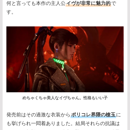
何と言っても本作の主人公
イヴが非常に魅力的
で
す。
めちゃくちゃ美人なイヴちゃん。性格もいい子
発売前はその過激な衣装から
ポリコレ界隈の槍玉
に
も挙げられ一悶着ありました。結局それらの抗議は