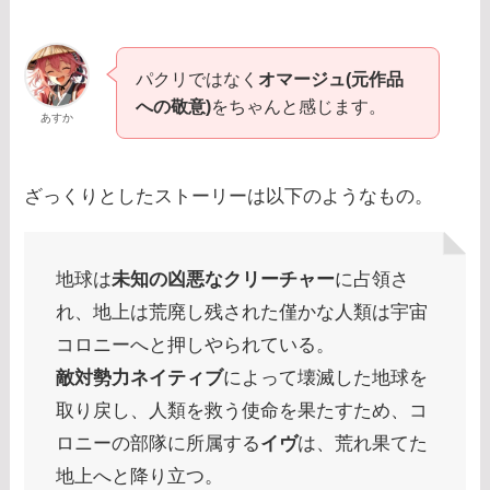
パクリではなく
オマージュ(元作品
への敬意)
をちゃんと感じます。
あすか
ざっくりとしたストーリーは以下のようなもの。
地球は
未知の凶悪なクリーチャー
に占領さ
れ、地上は荒廃し残された僅かな人類は宇宙
コロニーへと押しやられている。
敵対勢力ネイティブ
によって壊滅した地球を
取り戻し、人類を救う使命を果たすため、コ
ロニーの部隊に所属する
イヴ
は、荒れ果てた
地上へと降り立つ。