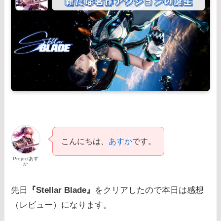
こんにちは、
あすか
です。
Projectあす
か
先日
『Stellar Blade』
をクリアしたので本日は感想
（レビュー）になります。