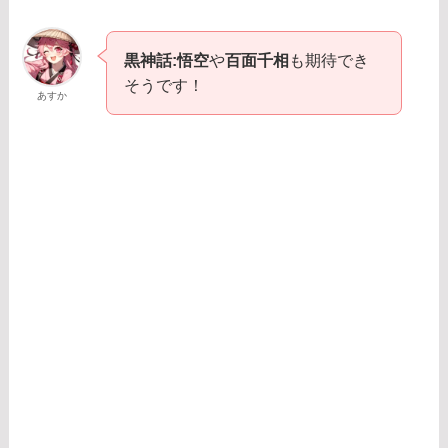
黒神話:悟空
や
百面千相
も期待でき
そうです！
あすか