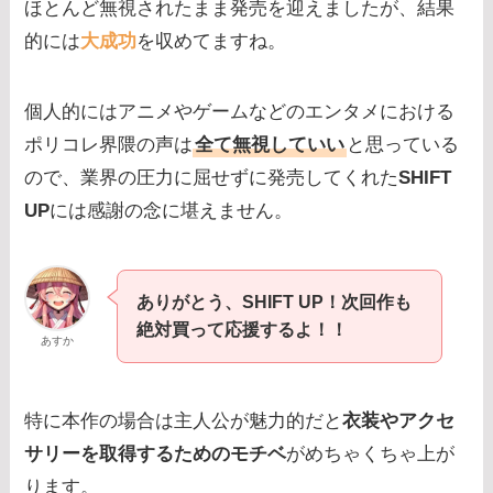
ほとんど無視されたまま発売を迎えましたが、結果
的には
大成功
を収めてますね。
個人的にはアニメやゲームなどのエンタメにおける
ポリコレ界隈の声は
全て無視していい
と思っている
ので、業界の圧力に屈せずに発売してくれた
SHIFT
UP
には感謝の念に堪えません。
ありがとう、SHIFT UP！次回作も
絶対買って応援するよ！！
あすか
特に本作の場合は主人公が魅力的だと
衣装やアクセ
サリーを取得するためのモチベ
がめちゃくちゃ上が
ります。